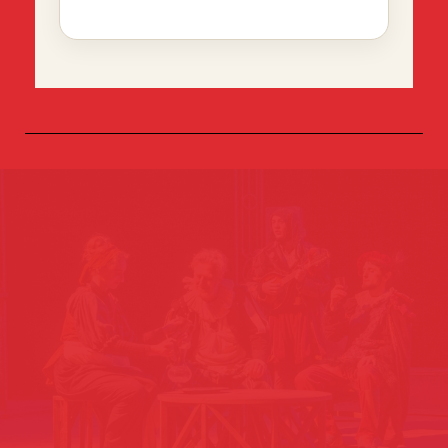
2024
Twelfh Night
More