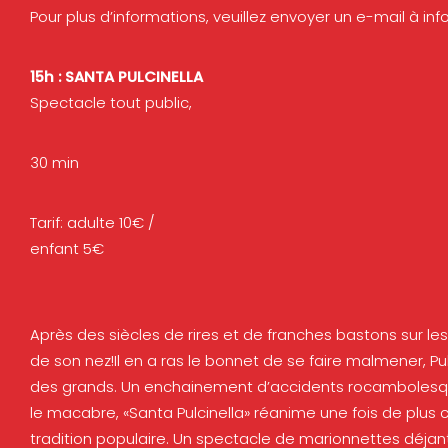
Pour plus d’informations, veuillez envoyer un e-mail à
in
15h : SANTA PULCINELLA
Spectacle tout public,
30 min
Tarif: adulte 10€ /
enfant 5€
Après des siècles de rires et de franches bastons sur le
de son nez!Il en a ras le bonnet de se faire malmener, Pulcin
des grands. Un enchainement d’accidents rocambolesques,
le macabre, «Santa Pulcinella» réanime une fois de plu
tradition populaire. Un spectacle de marionnettes déjan