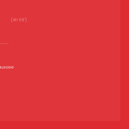
(4h 59′)
aussee